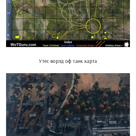
Утес ворлд оф танк карта