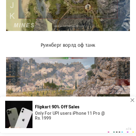
Руинберг ворлд оф танк