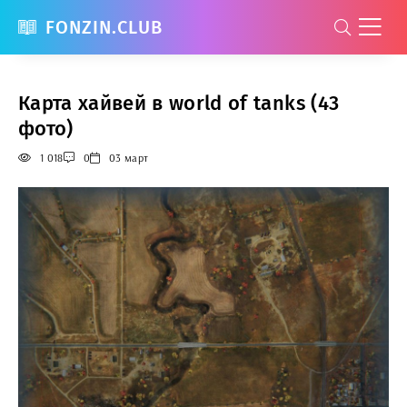
FONZIN.CLUB
Карта хайвей в world of tanks (43
фото)
1 018
0
03 март