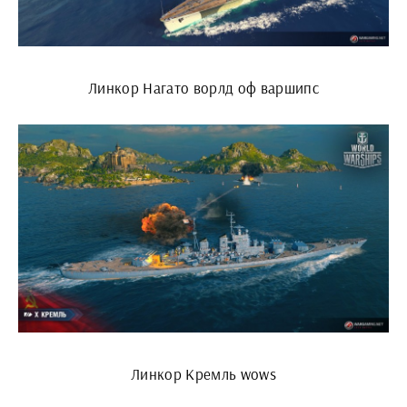
Линкор Нагато ворлд оф варшипс
Линкор Кремль wows