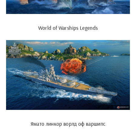
World of Warships Legends
Ямато линкор ворлд оф варшипс