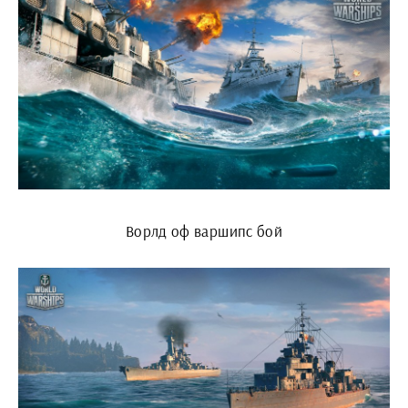
Ворлд оф варшипс бой