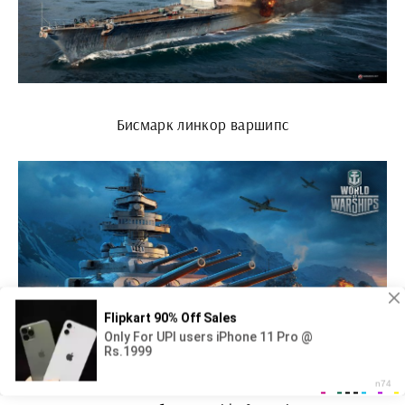
Бисмарк линкор варшипс