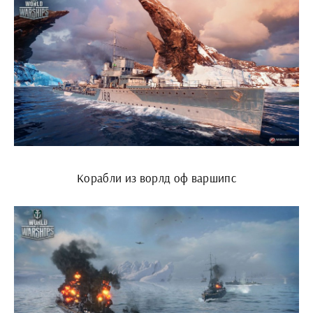
Корабли из ворлд оф варшипс