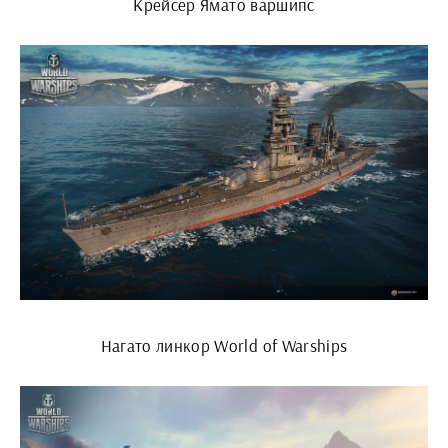
Крейсер Ямато варшипс
Нагато линкор World of Warships