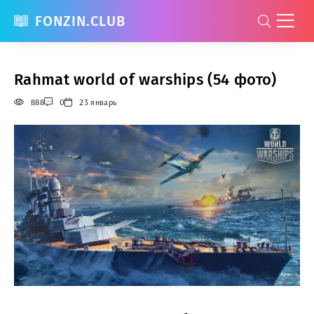
FONZIN.CLUB
Rahmat world of warships (54 фото)
888
0
23 январь