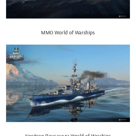
ММО World of Warships
Крейсер Пенсакола World of Warships