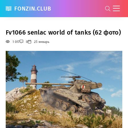
FONZIN.CLUB
Fv1066 senlac world of tanks (62 фото)
1 017
0
23 январь