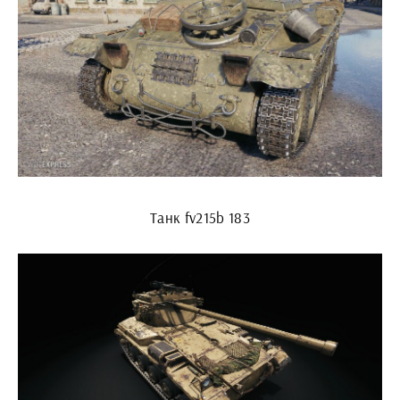
Танк fv215b 183