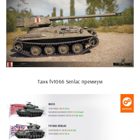
Танк fv1066 Senlac премиум