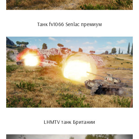
Танк fv1066 Senlac премиум
LHMTV танк Британии