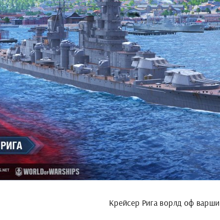
Крейсер Рига ворлд оф варши