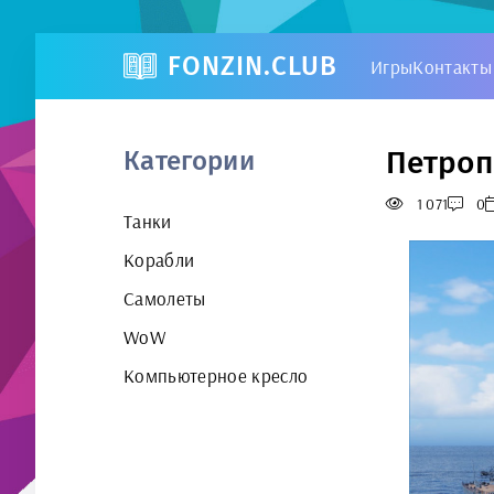
FONZIN.CLUB
Игры
Контакты
Петроп
Категории
1 071
0
Танки
Корабли
Самолеты
WoW
Компьютерное кресло