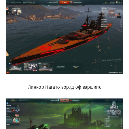
Линкор Нагато ворлд оф варшипс