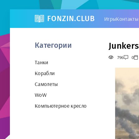
FONZIN.CLUB
Игры
Контакты
Junkers
Категории
796
0
Танки
Корабли
Самолеты
WoW
Компьютерное кресло