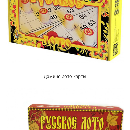
Домино лото карты