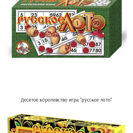
Десятое королевство игра "русское лото"