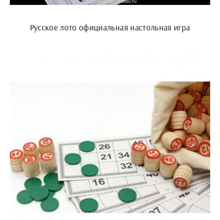
Русское лото официальная настольная игра