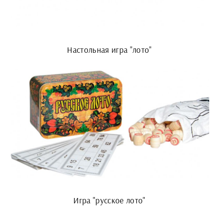
Настольная игра "лото"
Игра "русское лото"