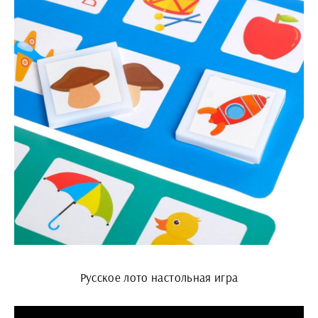
Русское лото настольная игра