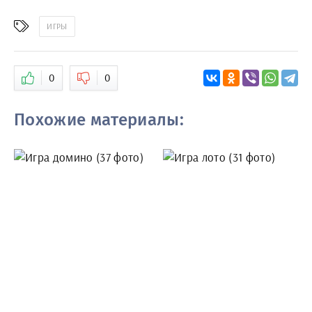
ИГРЫ
0
0
Похожие материалы: