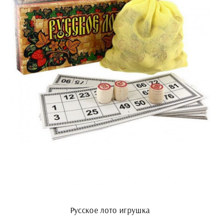
Русское лото игрушка