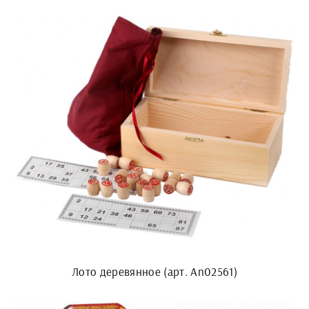
Лото деревянное (арт. An02561)