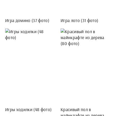
Игра домино (37 фото)
Игра лото (31 фото)
Игры ходилки (48 фото)
Красивый пол в
майнкрафте из дерева