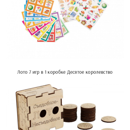
Лото 7 игр в 1 коробке Десятое королевство