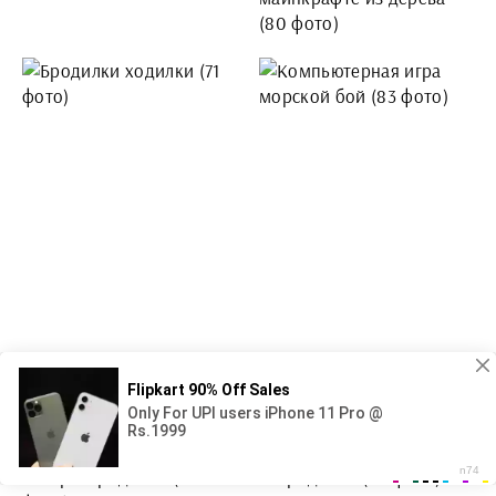
(80 фото)
Бродилки ходилки (71
Компьютерная игра
фото)
морской бой (83 фото)