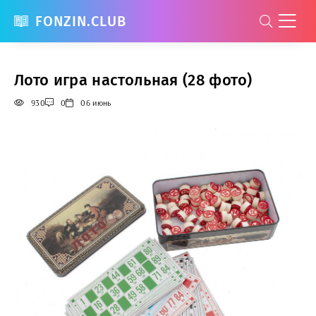
FONZIN.CLUB
Лото игра настольная (28 фото)
930
0
06 июнь