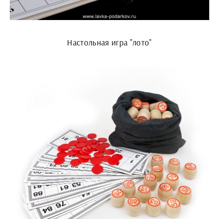
Настольная игра "лото"