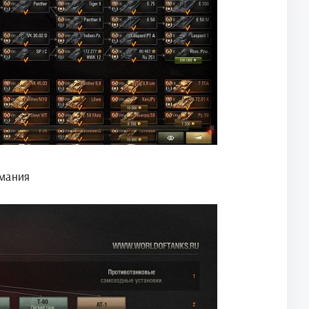
рмания