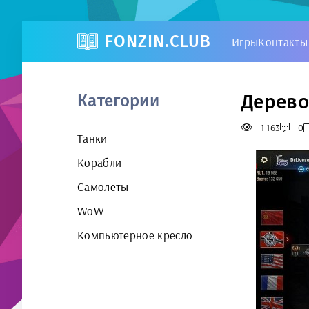
FONZIN.CLUB
Игры
Контакты
Дерево 
Категории
1 163
0
Танки
Корабли
Самолеты
WoW
Компьютерное кресло