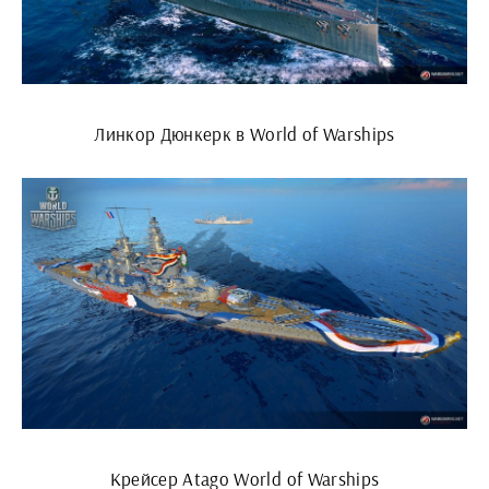
Линкор Дюнкерк в World of Warships
Крейсер Atago World of Warships