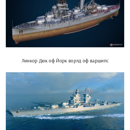
Линкор Дюк оф Йорк ворлд оф варшипс