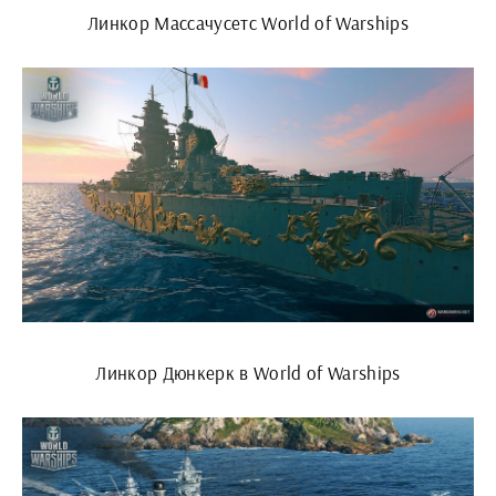
Линкор Массачусетс World of Warships
Линкор Дюнкерк в World of Warships