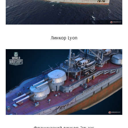
Линкор Lyon
Французский линкор Эльзас