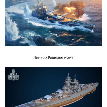
Линкор Ришелье wows