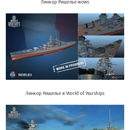
Линкор Ришелье wows
Линкор Ришелье в World of Warships