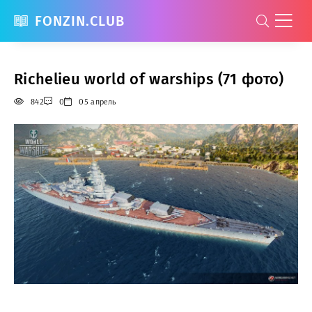
FONZIN.CLUB
Richelieu world of warships (71 фото)
842
0
05 апрель