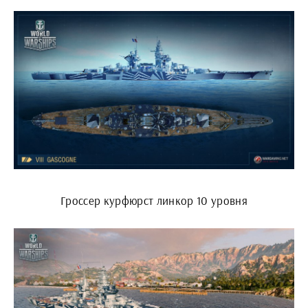
Гроссер курфюрст линкор 10 уровня