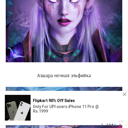
Азшара ночная эльфийка