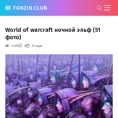
FONZIN.CLUB
World of warcraft ночной эльф (51
фото)
1 075
0
31 март