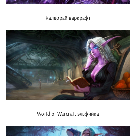
Калдорай варкрафт
World of Warcraft эльфийка