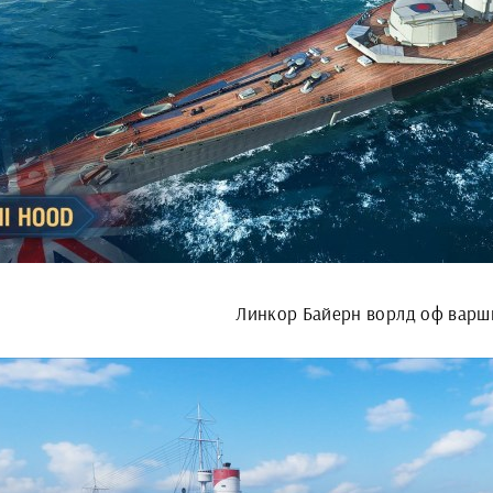
Линкор Байерн ворлд оф варш