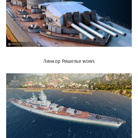
Линкор Ришелье wows