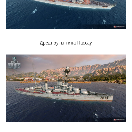
Дредноуты типа Нассау