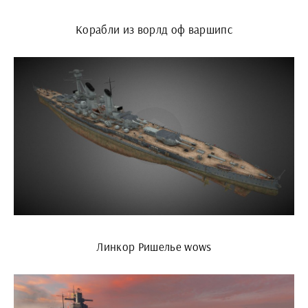
Корабли из ворлд оф варшипс
Линкор Ришелье wows