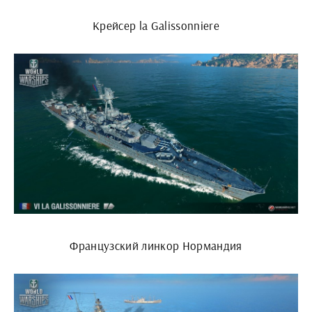
Крейсер la Galissonniere
Французский линкор Нормандия