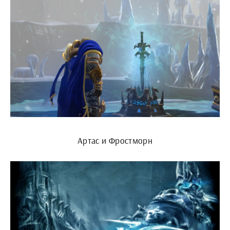
Артас и Фростморн