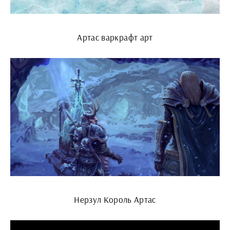
Артас варкрафт арт
Нерзул Король Артас