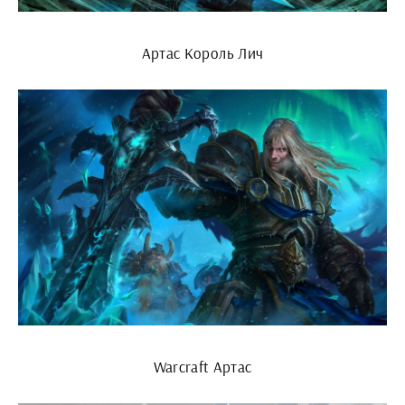
Артас Король Лич
Warcraft Артас