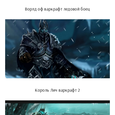
Ворлд оф варкрафт ледовой боец
Король Лич варкрафт 2