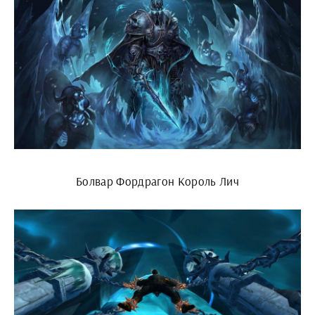
Болвар Фордрагон Король Лич