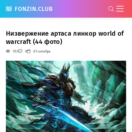
FONZIN.CLUB
Низвержение артаса линкор world of
warcraft (44 фото)
935
0
03 октябрь