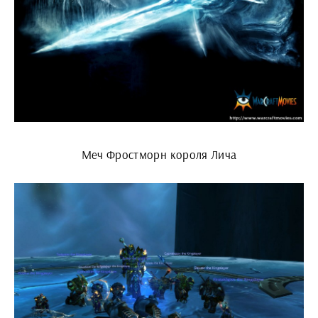
Меч Фростморн короля Лича