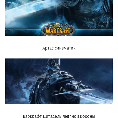
Артас синематик
Варкрафт Цитадель ледяной короны