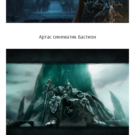
Артас синематик Бастион