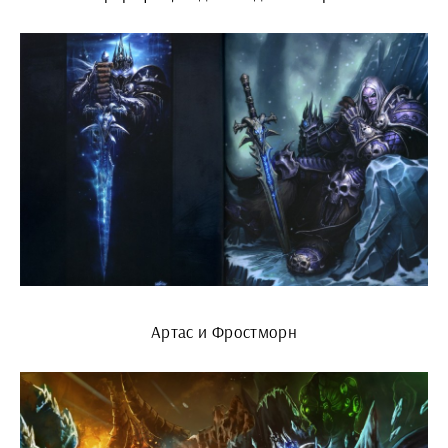
Артас и Фростморн