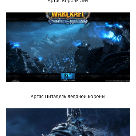
Артас Король Лич
Артас Цитадель ледяной короны