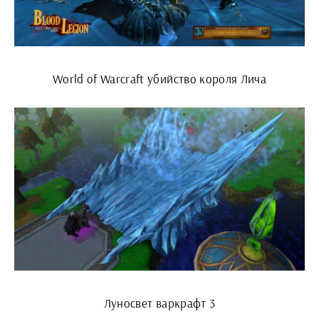
World of Warcraft убийство короля Лича
Луносвет варкрафт 3