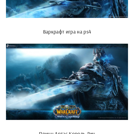
Варкрафт игра на ps4
Принц Артас Король Лич