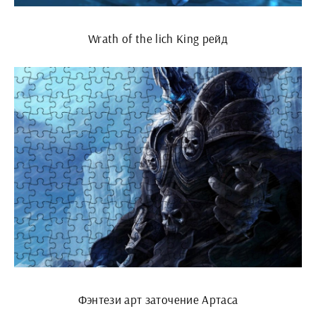
Wrath of the lich King рейд
Фэнтези арт заточение Артаса