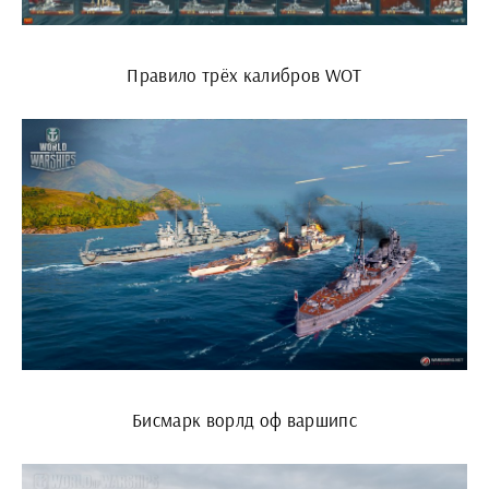
Правило трёх калибров WOT
Бисмарк ворлд оф варшипс