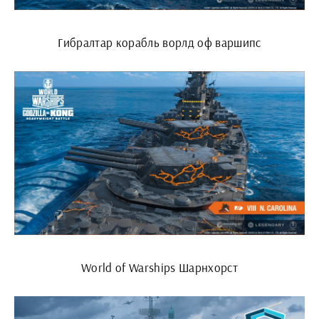
Гибралтар корабль ворлд оф варшипс
World of Warships Шарнхорст