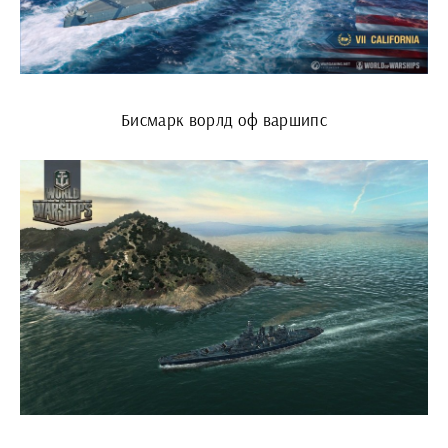
Бисмарк ворлд оф варшипс