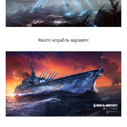
Ямато корабль варшипс