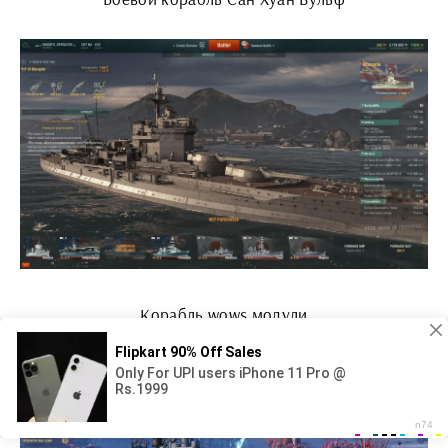
Корабль wows модули