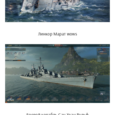
Линкор Марат wows
Боевой корабль Сан Хуан Вульф