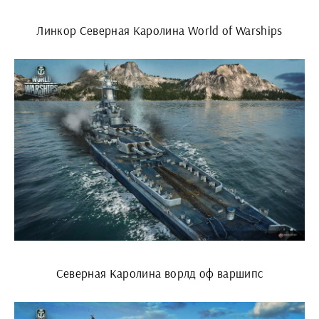
Линкор Северная Каролина World of Warships
Северная Каролина ворлд оф варшипс