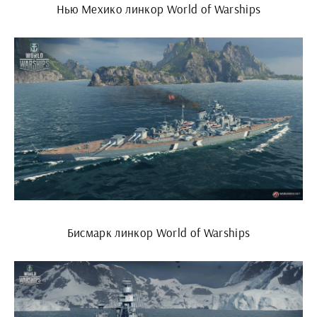
Нью Мехико линкор World of Warships
Бисмарк линкор World of Warships