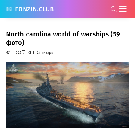
FONZIN.CLUB
North carolina world of warships (59
фото)
1 025
0
24 январь