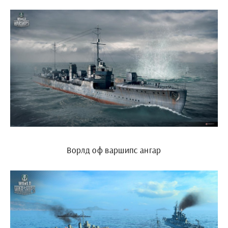
Ворлд оф варшипс ангар