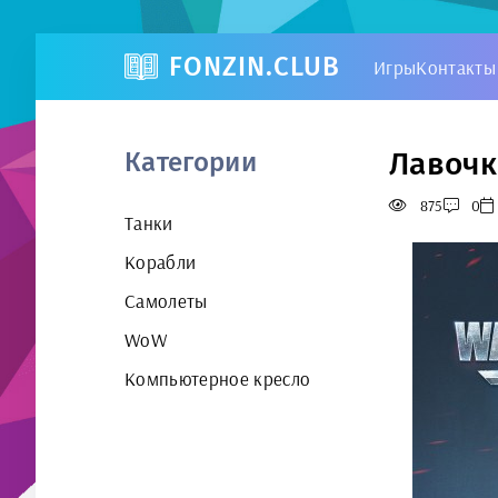
FONZIN.CLUB
Игры
Контакты
Лавочки
Категории
875
0
Танки
Корабли
Самолеты
WoW
Компьютерное кресло