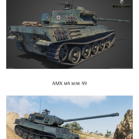
АМХ м4 мле 49