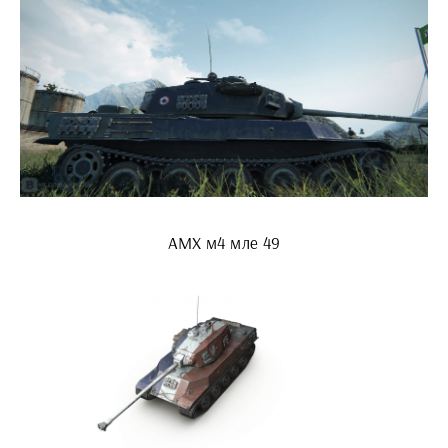
АМХ м4 мле 49