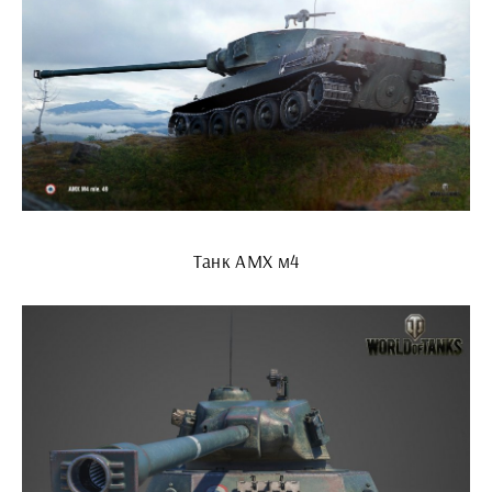
Танк АМХ м4