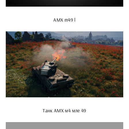
AMX m49 l
Танк АМХ м4 мле 49