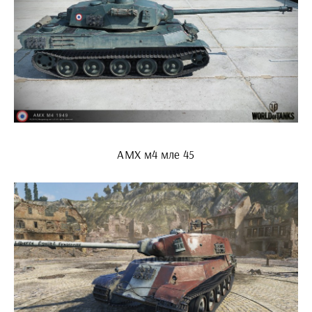
АМХ м4 мле 45