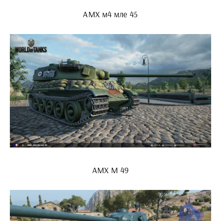
АМХ м4 мле 45
AMX M 49