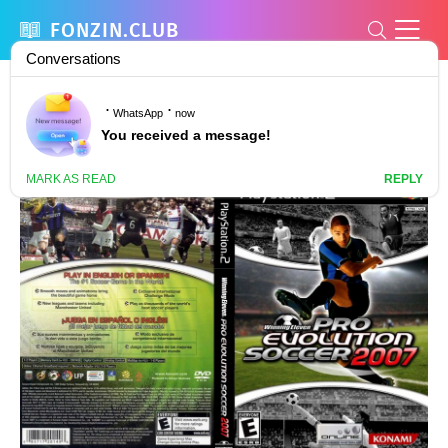
FONZIN.CLUB
Игры на ps2 2007 (66 фото)
1 046
0
25 декабрь