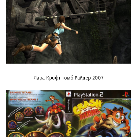
Лара Крофт томб Райдер 2007