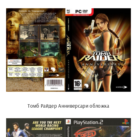
Томб Райдер Анниверсари обложка