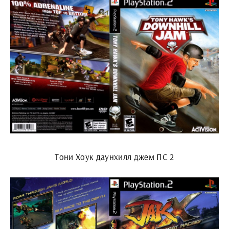
Тони Хоук даунхилл джем ПС 2