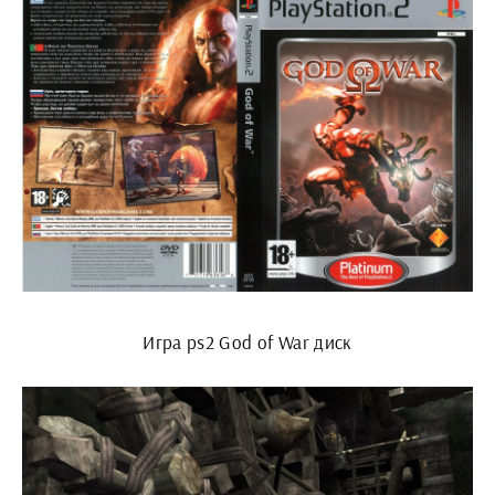
Игра ps2 God of War диск