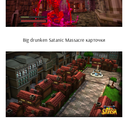
Big drunken Satanic Massacre карточки