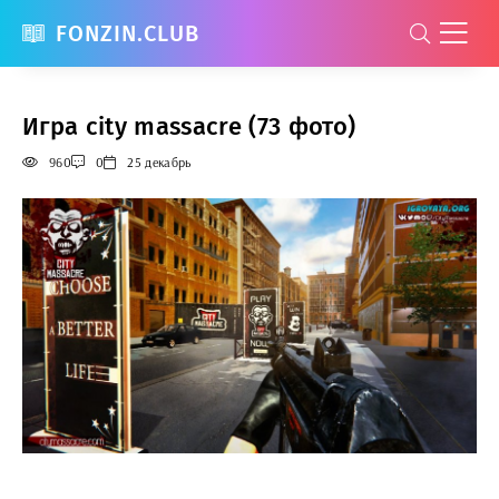
FONZIN.CLUB
Игра city massacre (73 фото)
960
0
25 декабрь