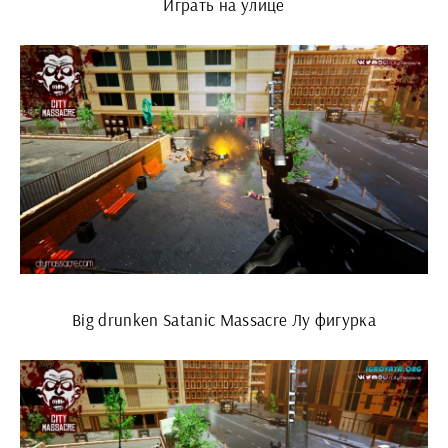
Играть на улице
Big drunken Satanic Massacre Лу фигурка