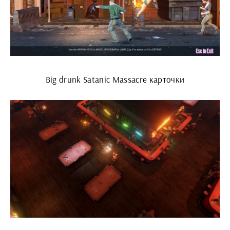
Big drunk Satanic Massacre карточки