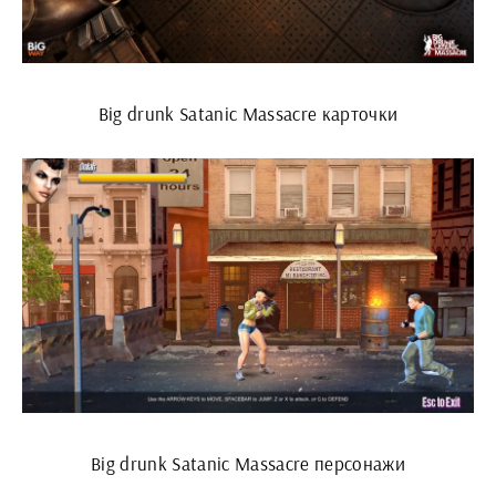
Big drunk Satanic Massacre карточки
Big drunk Satanic Massacre персонажи