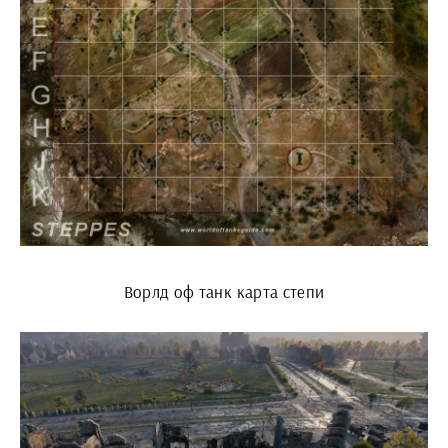
Ворлд оф танк карта степи