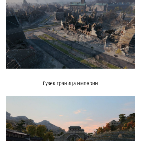
Гузек граница империи