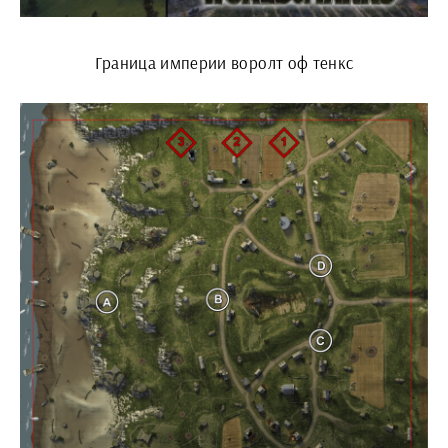
Граница империи воролт оф тенкс