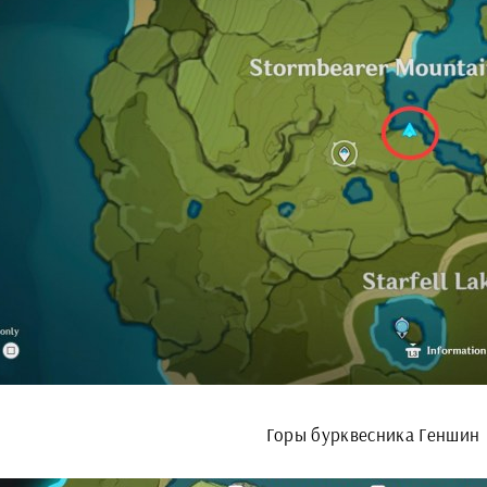
Горы бурквесника Геншин