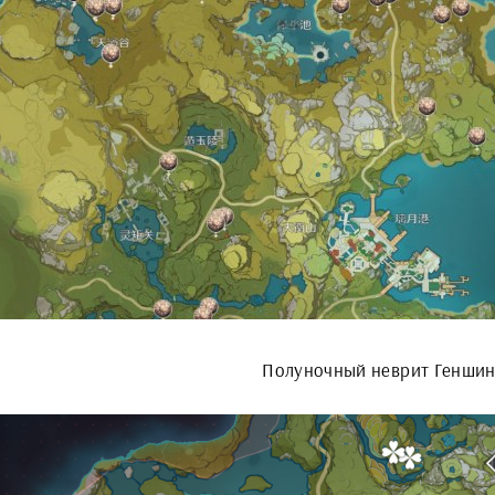
Полуночный неврит Генши