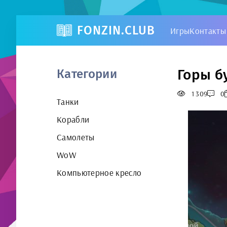
FONZIN.CLUB
Игры
Контакты
Горы б
Категории
1 309
0
Танки
Корабли
Самолеты
WoW
Компьютерное кресло