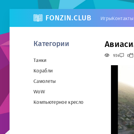
FONZIN.CLUB
Игры
Контакты
Авиаси
Категории
934
0
Танки
Корабли
Самолеты
WoW
Компьютерное кресло