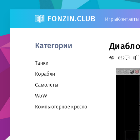
FONZIN.CLUB
Игры
Контакты
Диабло
Категории
852
0
Танки
Корабли
Самолеты
WoW
Компьютерное кресло