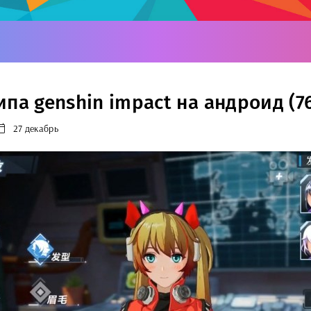
ипа genshin impact на андроид (7
27 декабрь