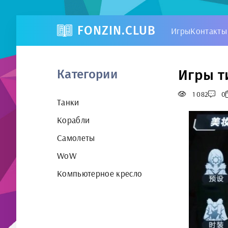
FONZIN.CLUB
Игры
Контакты
Игры т
Категории
1 082
0
Танки
Корабли
Самолеты
WoW
Компьютерное кресло