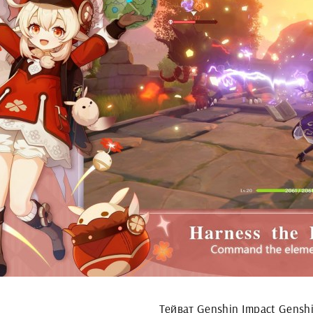
Тейват Genshin Impact Gensh