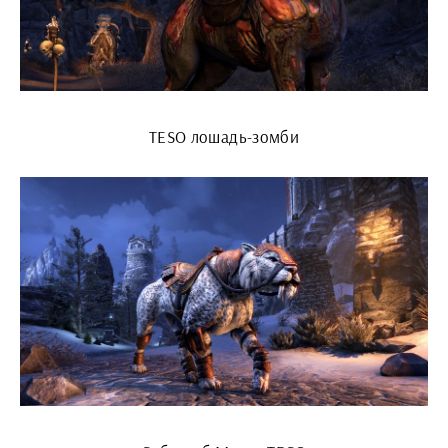
TESO лошадь-зомби