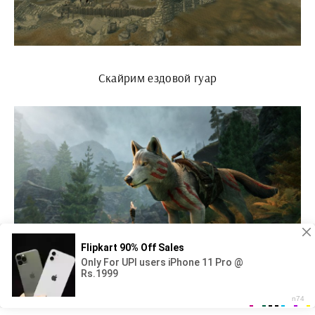
Скайрим ездовой гуар
Ездовой волк скайрим