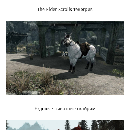
The Elder Scrolls тенегрив
Ездовые животные скайрим