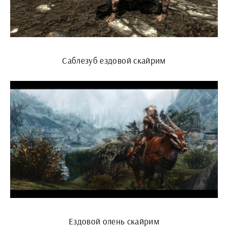
Саблезуб ездовой скайрим
Ездовой олень скайрим