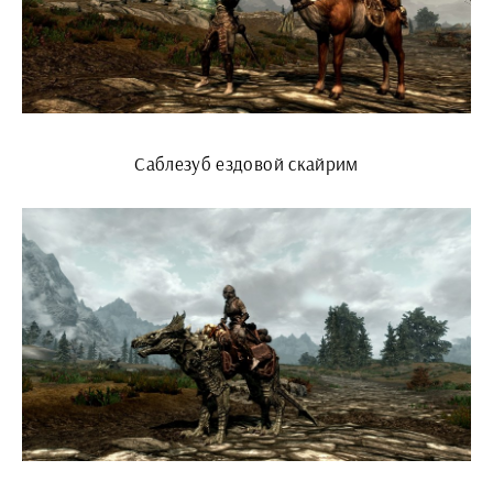
Саблезуб ездовой скайрим