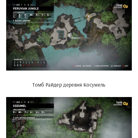
Томб Райдер деревня Косумель