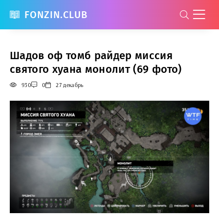
FONZIN.CLUB
Шадов оф томб райдер миссия
святого хуана монолит (69 фото)
930
0
27 декабрь