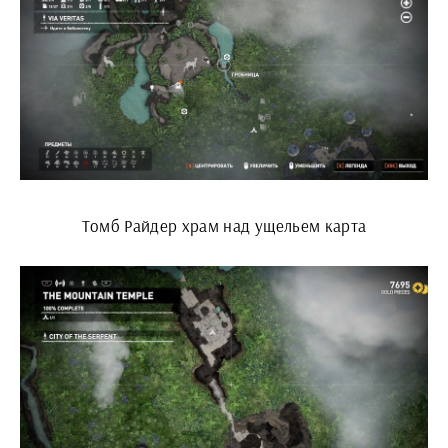
Томб Райдер храм над ущельем карта