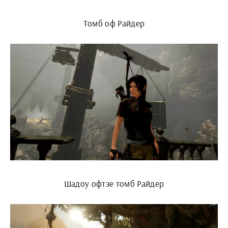
Томб оф Райдер
Шадоу офтзе томб Райдер