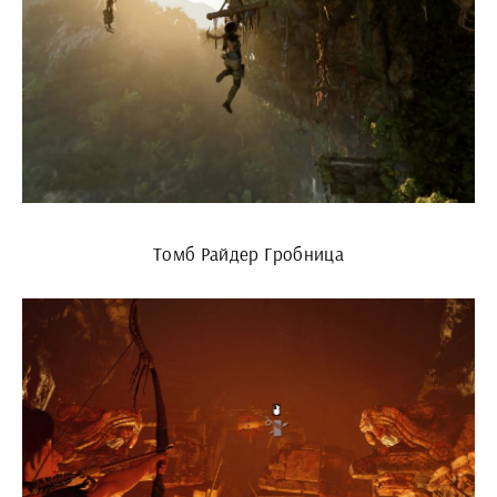
Томб Райдер Гробница