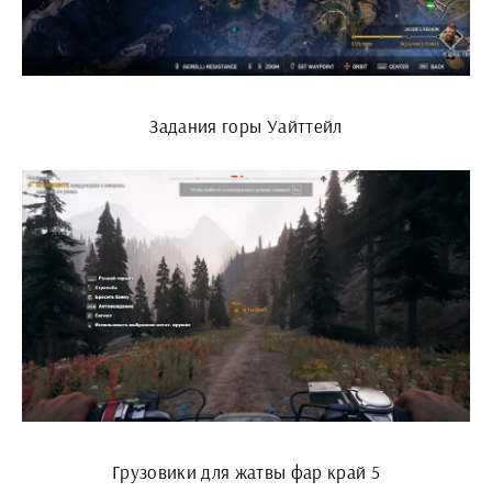
Задания горы Уайттейл
Грузовики для жатвы фар край 5