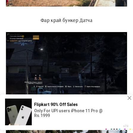
Фар край бункер Датча
Илай far Cry 5