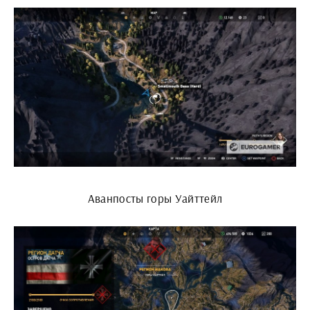
Аванпосты горы Уайттейл