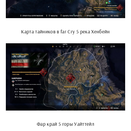
Карта тайников в far Cry 5 река Хенбейн
Фар край 5 горы Уайттейл