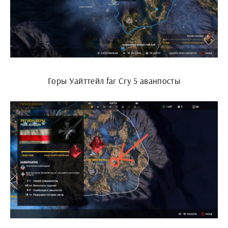
Горы Уайттейл far Cry 5 аванпосты