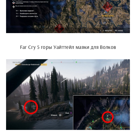
Far Cry 5 горы Уайттейл маяки для Волков