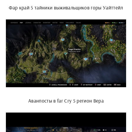
Фар край 5 тайники выживальщиков горы Уайттейл
Аванпосты в far Cry 5 регион Вера