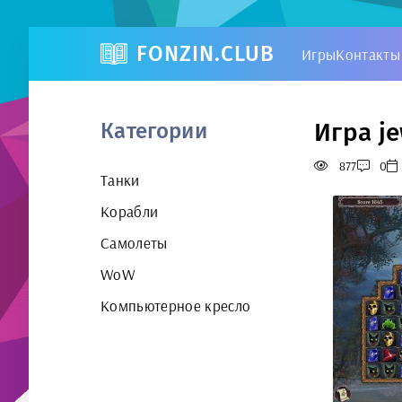
FONZIN.CLUB
Игры
Контакты
Игра je
Категории
877
0
Танки
Корабли
Самолеты
WoW
Компьютерное кресло