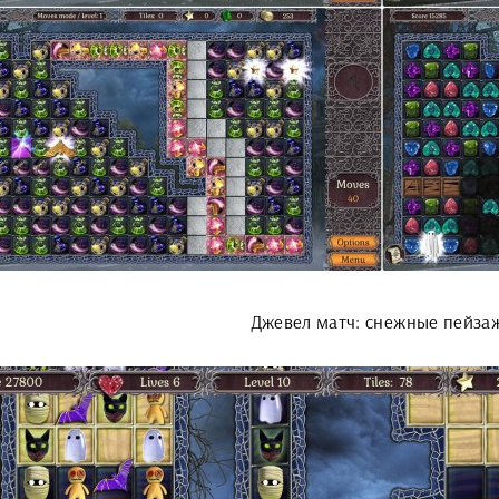
Джевел матч: снежные пейза