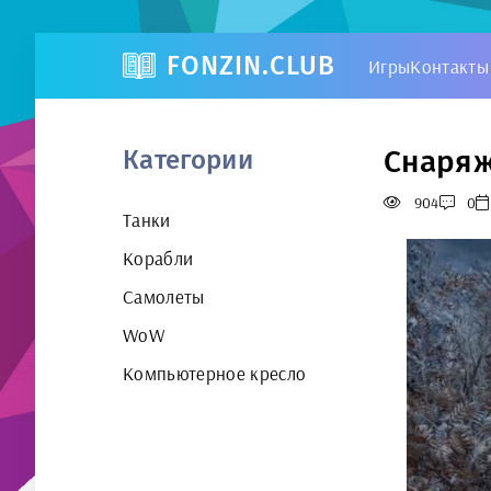
FONZIN.CLUB
Игры
Контакты
Снаряже
Категории
904
0
Танки
Корабли
Самолеты
WoW
Компьютерное кресло