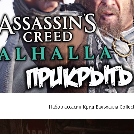
Набор ассасин Крид Вальхалла Collect