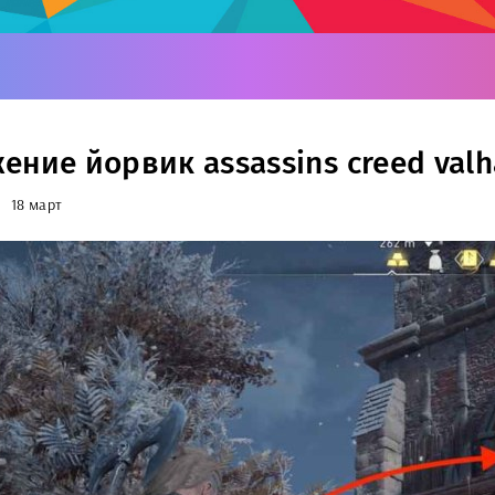
ние йорвик assassins creed valha
18 март