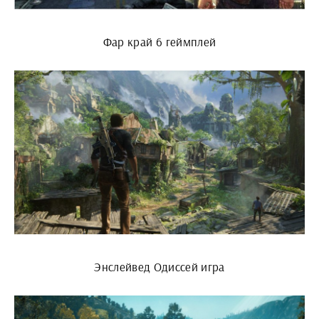
Фар край 6 геймплей
Энслейвед Одиссей игра