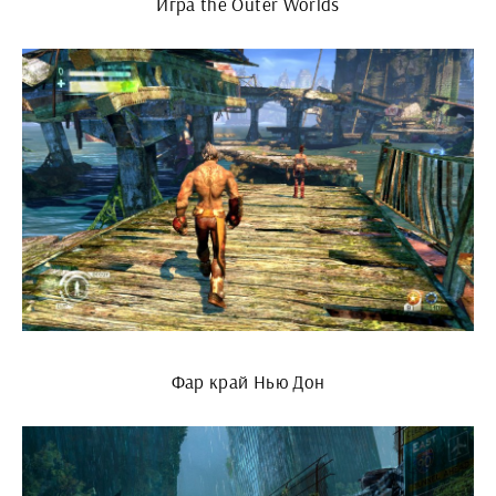
Игра the Outer Worlds
Фар край Нью Дон