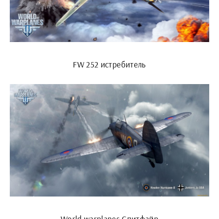
FW 252 истребитель
World warplanes Спитфайр