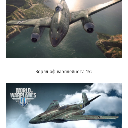
Ворлд оф варплейнс ta-152