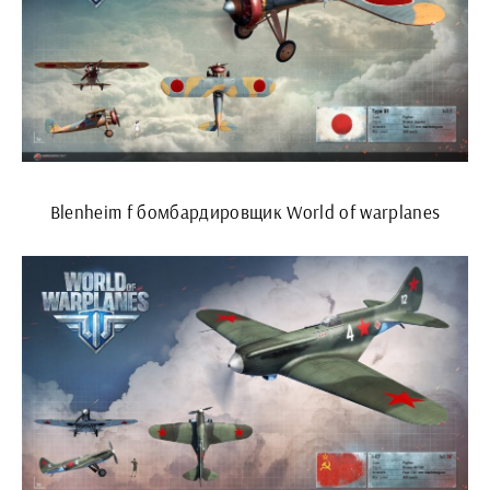
Blenheim f бомбардировщик World of warplanes