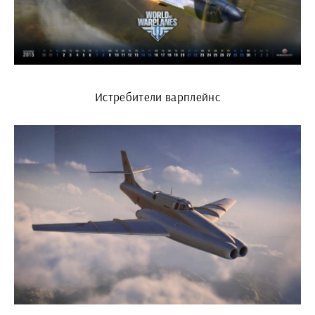
Истребители варплейнс