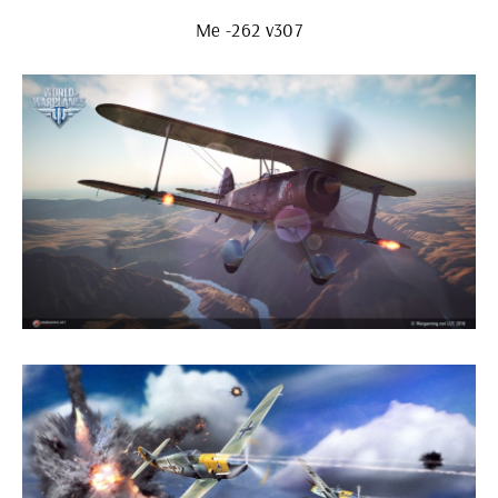
Me -262 v307