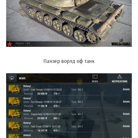
Панзер ворлд оф танк