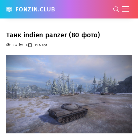
FONZIN.CLUB
Танк indien panzer (80 фото)
845
0
19 март