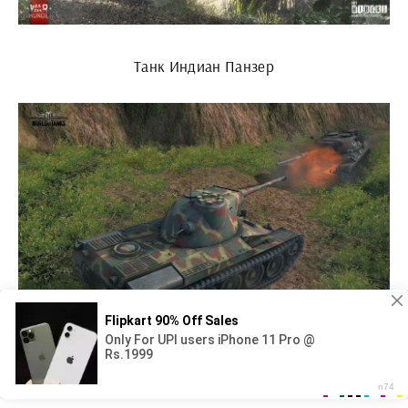
Танк Индиан Панзер
Швейцарский танк PZ 58