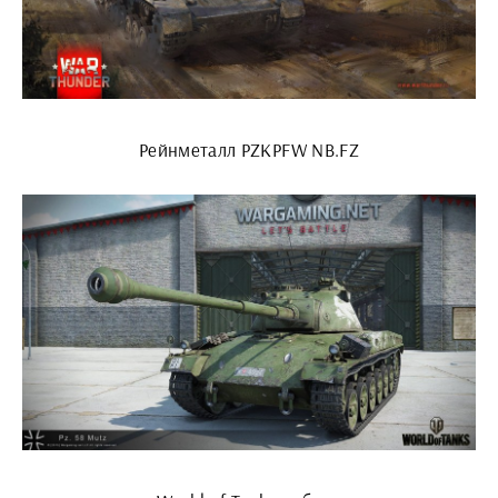
Рейнметалл PZKPFW NB.FZ