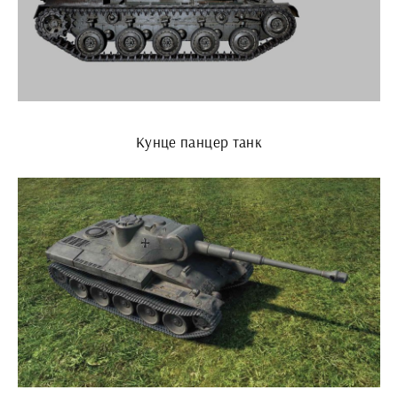
Кунце панцер танк