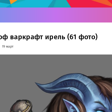
оф варкрафт ирель (61 фото)
19 март