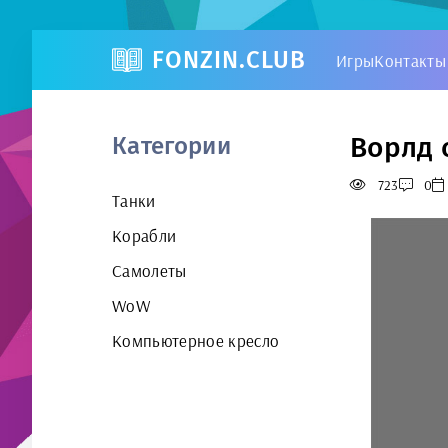
FONZIN.CLUB
Игры
Контакты
Ворлд 
Категории
723
0
Танки
Корабли
Самолеты
WoW
Компьютерное кресло