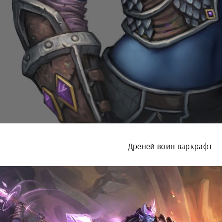
Дреней воин варкрафт