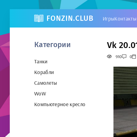
FONZIN.CLUB
Игры
Контакты
Vk 20.0
Категории
910
0
Танки
Корабли
Самолеты
WoW
Компьютерное кресло