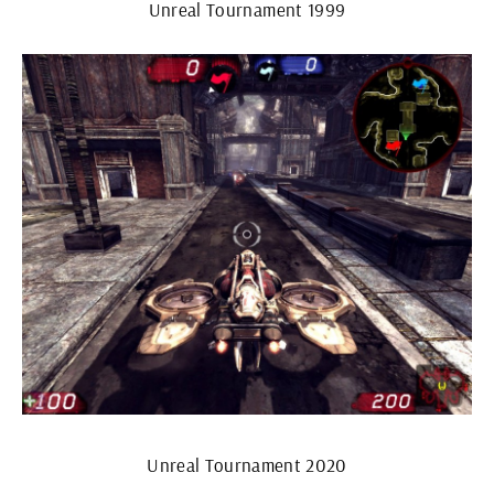
Unreal Tournament 1999
Unreal Tournament 2020