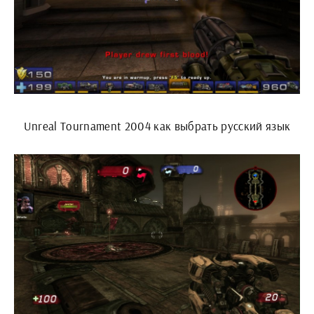
Unreal Tournament 2004 как выбрать русский язык