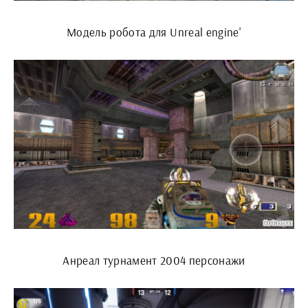
Модель робота для Unreal engine'
Анреал турнамент 2004 персонажи