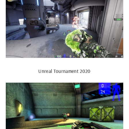
Unreal Tournament 2020