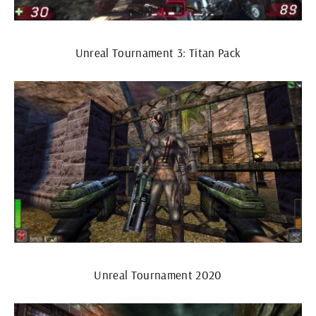
Unreal Tournament 3: Titan Pack
Unreal Tournament 2020