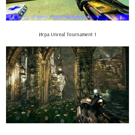
Игра Unreal Tournament 1