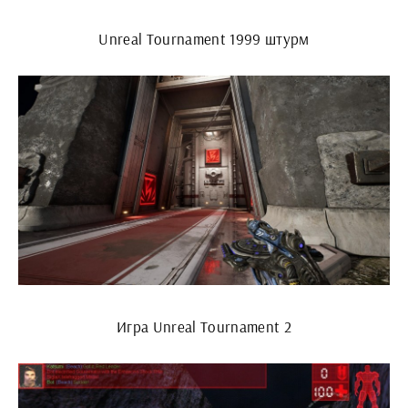
Unreal Tournament 1999 штурм
Игра Unreal Tournament 2