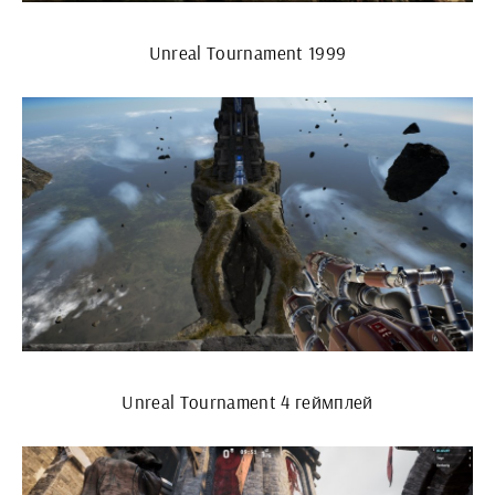
Unreal Tournament 1999
Unreal Tournament 4 геймплей