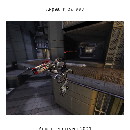
Анреал игра 1998
Анреал турнамент 2004