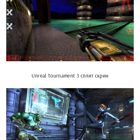
Unreal Tournament 3 сплит скрин