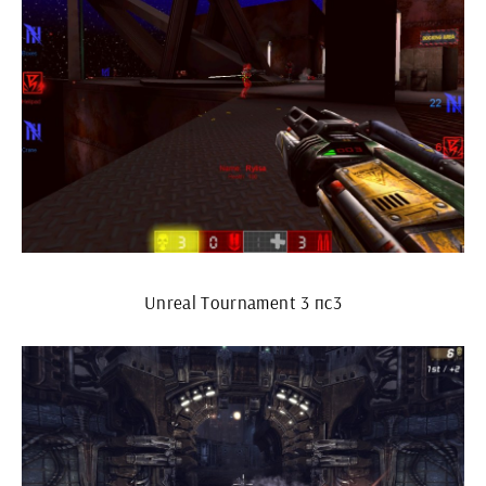
Unreal Tournament 3 пс3