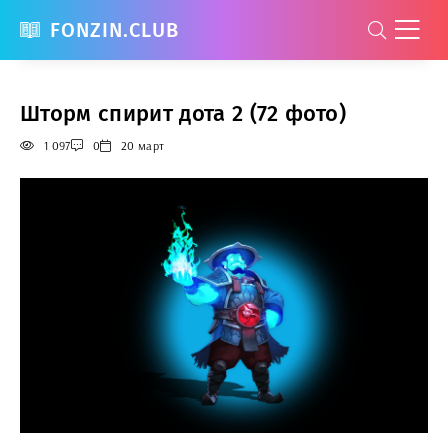
FONZIN.CLUB
Шторм спирит дота 2 (72 фото)
1 097
0
20 март