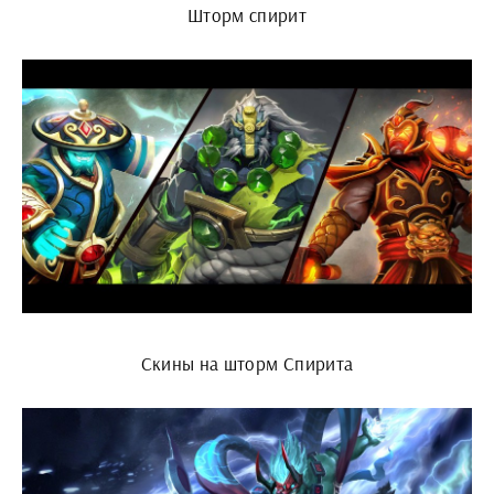
Шторм спирит
Скины на шторм Спирита