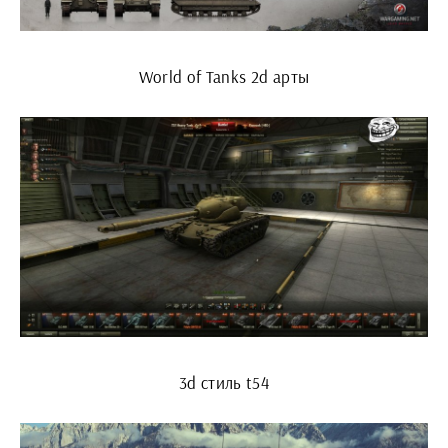
World of Tanks 2d арты
3d стиль t54