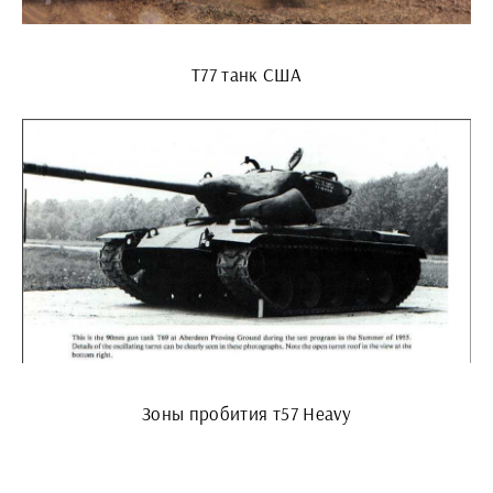
T77 танк США
Зоны пробития т57 Heavy