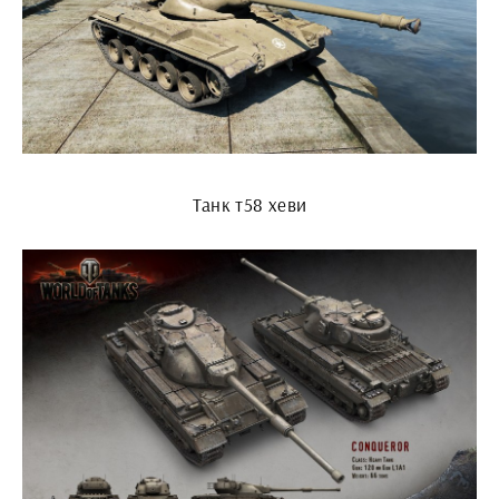
Танк т58 хеви