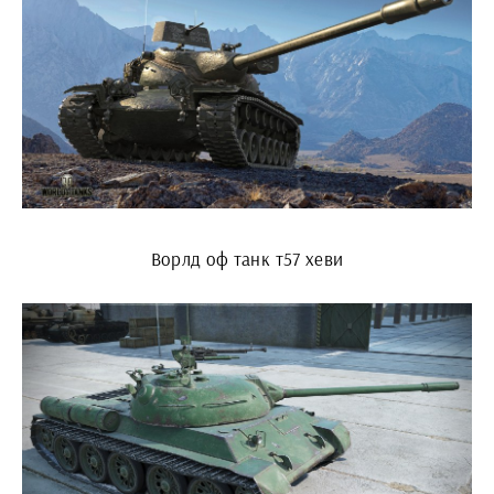
Ворлд оф танк т57 хеви