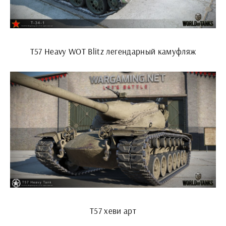
T57 Heavy WOT Blitz легендарный камуфляж
Т57 хеви арт