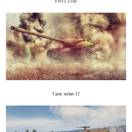
Fv113 215b
Танк хеви 57