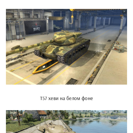
Т57 хеви на белом фоне