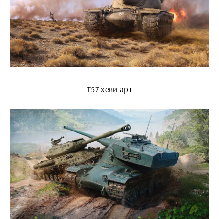
Т57 хеви арт