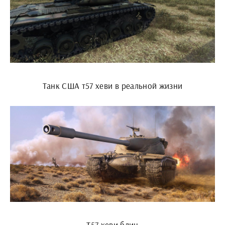
Танк США т57 хеви в реальной жизни
Т57 хеви блиц