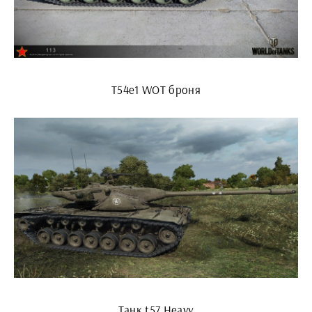
T54e1 WOT броня
Танк t57 Heavy