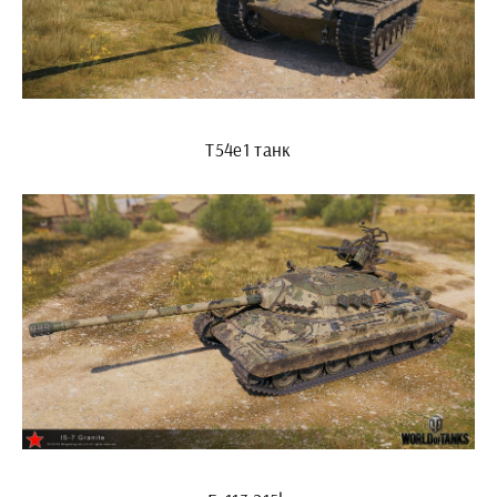
T54e1 танк