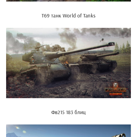
Т69 танк World of Tanks
Фв215 183 блиц