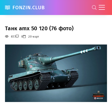
FONZIN.CLUB
Танк amx 50 120 (76 фото)
833
0
20 март