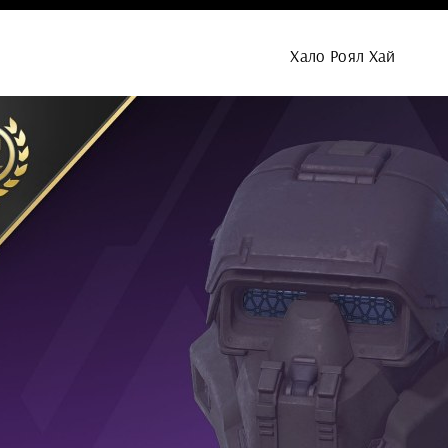
Хало Роял Хай