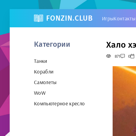
FONZIN.CLUB
Игры
Контакты
Хало х
Категории
871
0
Танки
Корабли
Самолеты
WoW
Компьютерное кресло