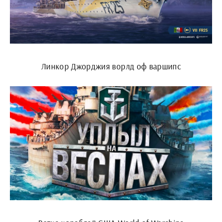
Линкор Джорджия ворлд оф варшипс