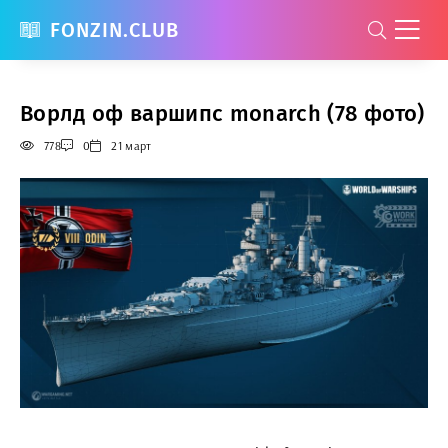
FONZIN.CLUB
Ворлд оф варшипс monarch (78 фото)
778
0
21 март