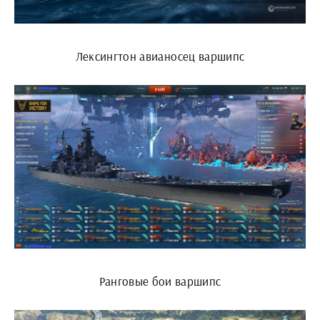
Лексингтон авианосец варшипс
Ранговые бои варшипс