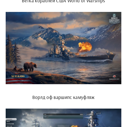
Ветка кораблей США World of Warships
Ворлд оф варшипс камуфляж