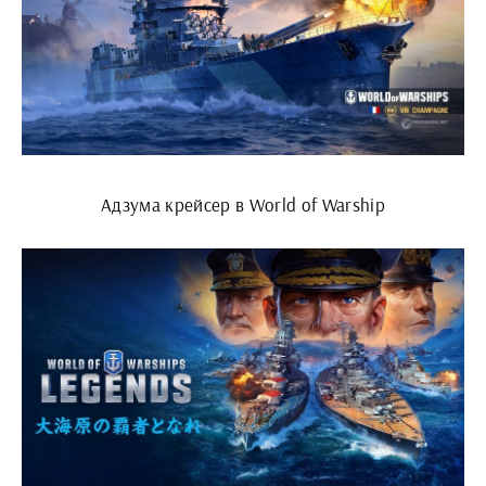
Адзума крейсер в World of Warship