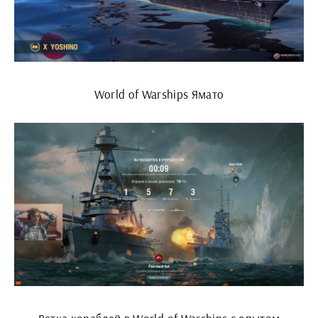
World of Warships Ямато