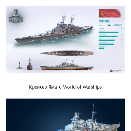
Крейсер Ямато World of Warships