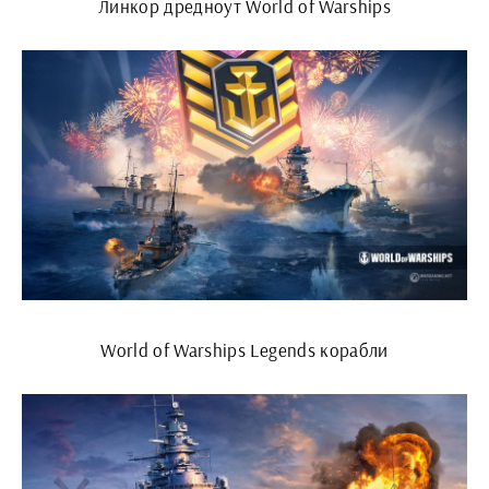
Линкор дредноут World of Warships
World of Warships Legends корабли