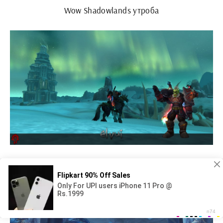
Wow Shadowlands утроба
Wow Shadowlands утер