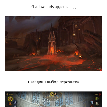
Shadowlands арденвельд
Паладины выбор персонажа