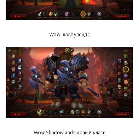
Wow шадоулендс
Wow Shadowlands новый класс