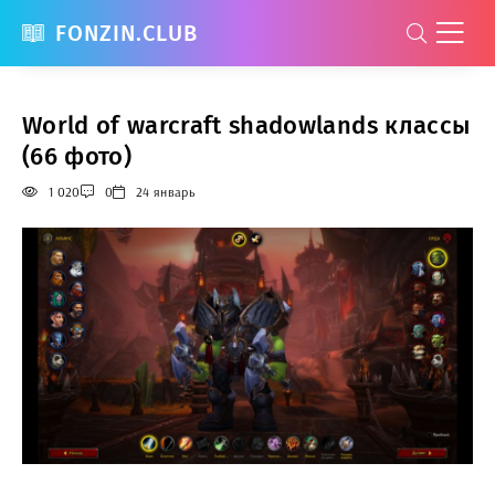
FONZIN.CLUB
World of warcraft shadowlands классы
(66 фото)
1 020
0
24 январь