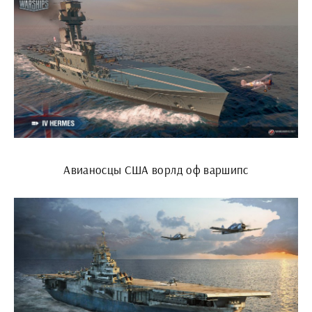
Авианосцы США ворлд оф варшипс