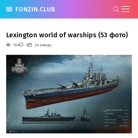
FONZIN.CLUB
Lexington world of warships (53 фото)
956
0
24 январь