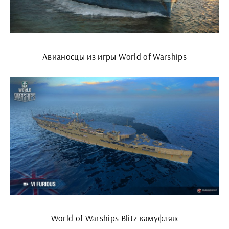
Авианосцы из игры World of Warships
World of Warships Blitz камуфляж