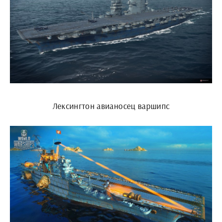
Лексингтон авианосец варшипс