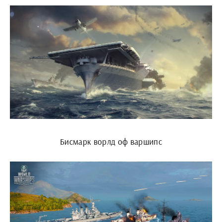
Бисмарк ворлд оф варшипс