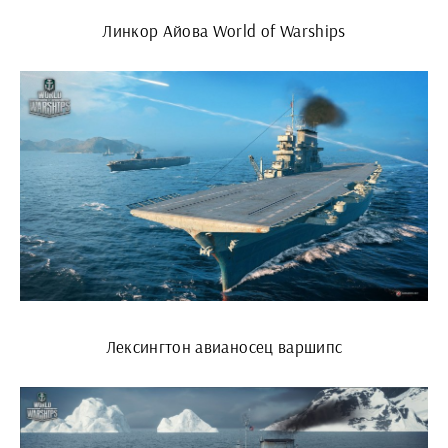
Линкор Айова World of Warships
Лексингтон авианосец варшипс