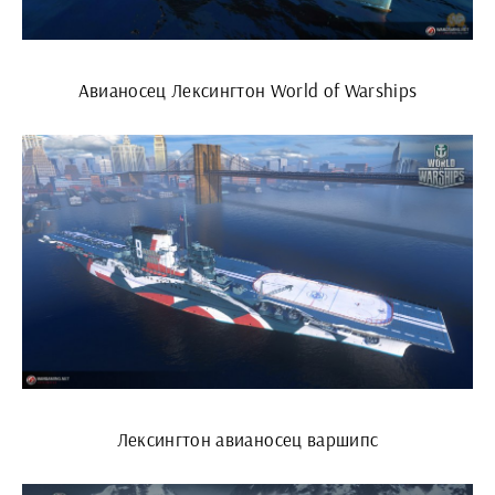
Авианосец Лексингтон World of Warships
Лексингтон авианосец варшипс