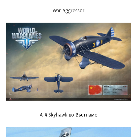
War Aggressor
A-4 Skyhawk во Вьетнаме