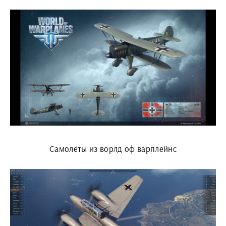
Самолёты из ворлд оф варплейнс