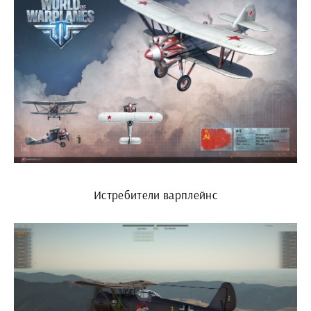
Истребители варплейнс