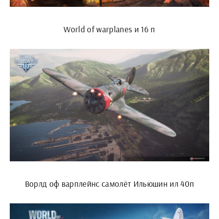
World of warplanes и 16 п
Ворлд оф варплейнс самолёт Ильюшин ил 40п