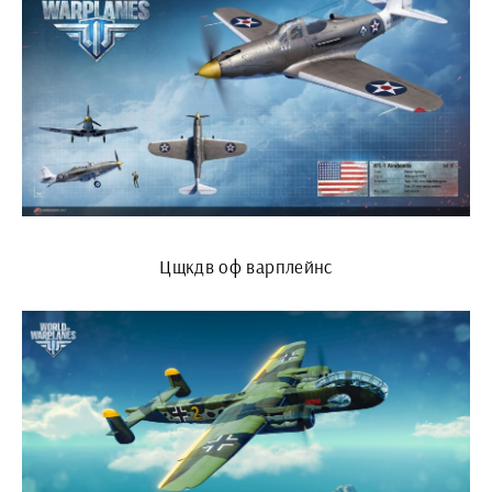
Цщкдв оф варплейнс