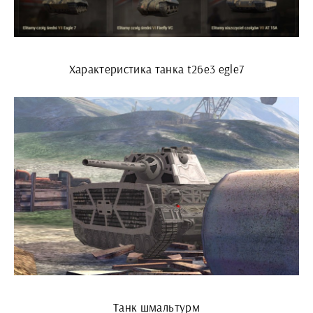
Характеристика танка t26e3 egle7
Танк шмальтурм