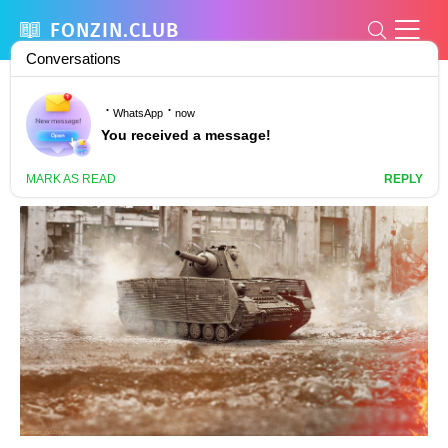
FONZIN.CLUB
Pz.kpfw. 4 schmalturm world of tanks
(59 фото)
929
0
24 январь