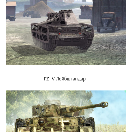
PZ IV Лейбштандарт