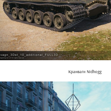
Кранвагн Nidhogg