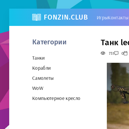
FONZIN.CLUB
Игры
Контакты
Танк le
Категории
731
0
Танки
Корабли
Самолеты
WoW
Компьютерное кресло