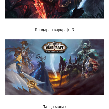
Пандарен варкрафт 3
Панда монах