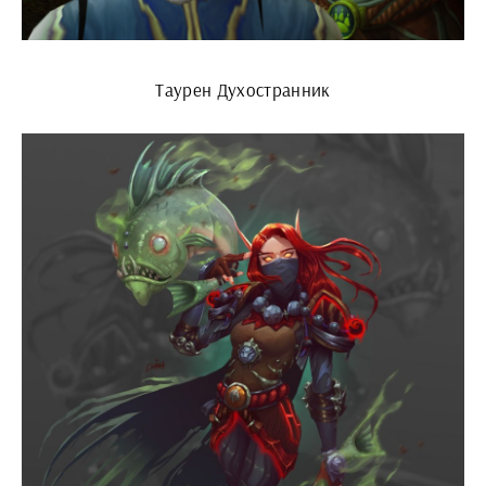
Таурен Духостранник