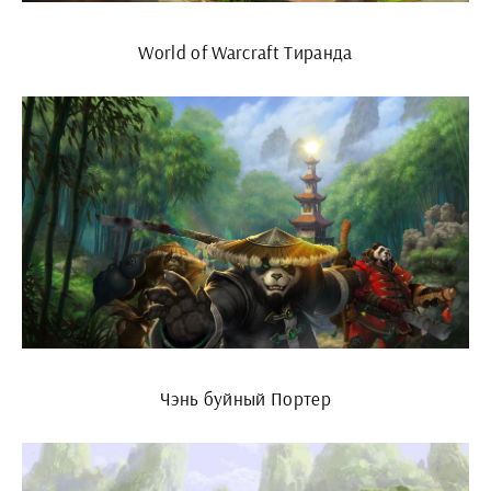
World of Warcraft Тиранда
Чэнь буйный Портер