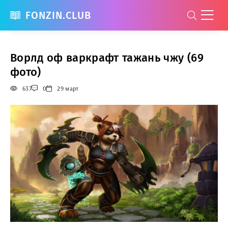
FONZIN.CLUB
Ворлд оф варкрафт тажань чжу (69
фото)
637
0
29 март