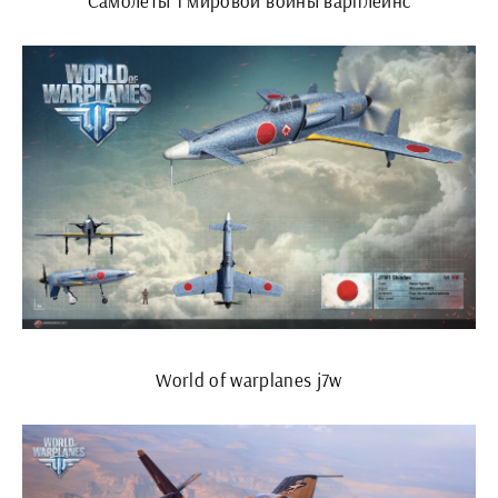
Самолёты 1 мировой войны варплейнс
World of warplanes j7w