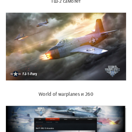
ТШ-2 самолет
World of warplanes и 260