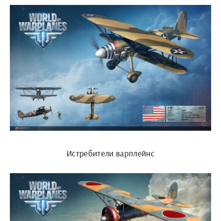
Истребители варплейнс