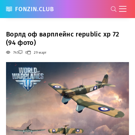
FONZIN.CLUB
Ворлд оф варплейнс republic xp 72
(94 фото)
745
0
29 март