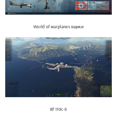
World of warplanes ящики
Bf 110c-6