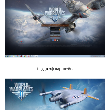
Цщкдв оф варплейнс