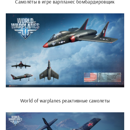
Самолёты в игре варпланес бомбардировщик
World of warplanes реактивные самолеты