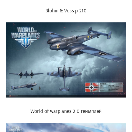
Blohm & Voss p 210
World of warplanes 2.0 геймплей