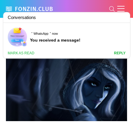
FONZIN.CLUB
Тракса дота (69 фото)
986
0
29 март