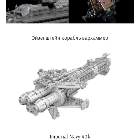
Эйзенштейн корабль вархаммер
Imperial Navy 40k