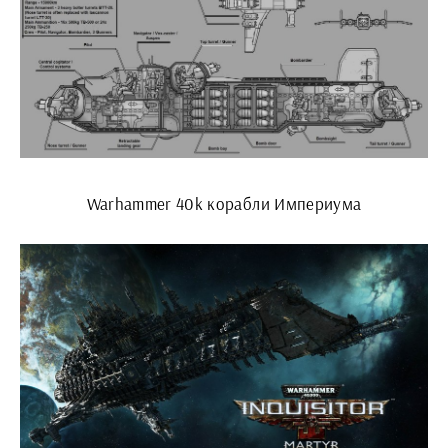
Warhammer 40k корабли Империума