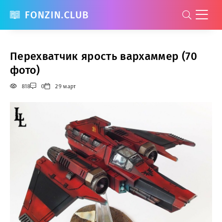
FONZIN.CLUB
Перехватчик ярость вархаммер (70
фото)
818
0
29 март