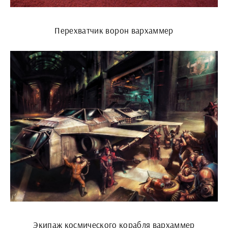
Перехватчик ворон вархаммер
Экипаж космического корабля вархаммер