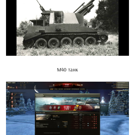
М40 танк