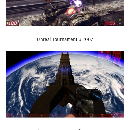
Unreal Tournament 3 2007