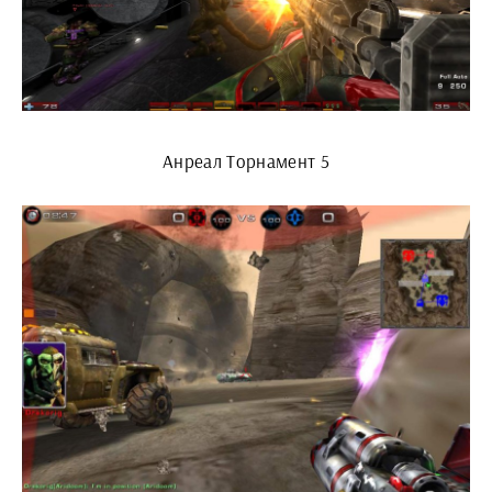
Анреал Торнамент 5