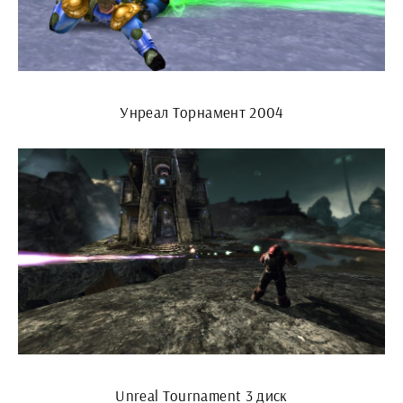
Унреал Торнамент 2004
Unreal Tournament 3 диск