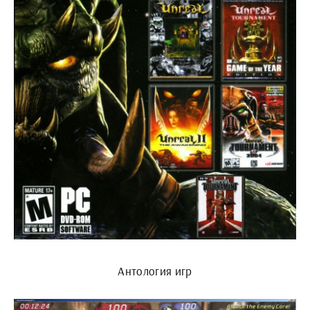
Антология игр