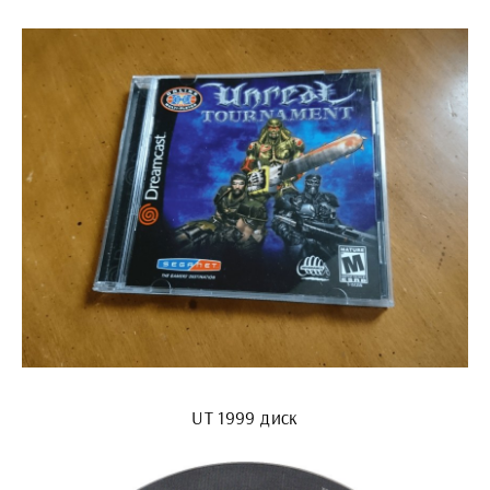
UT 1999 диск