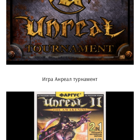
Игра Анреал турнамент