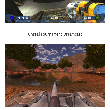
Unreal Tournament Dreamcast