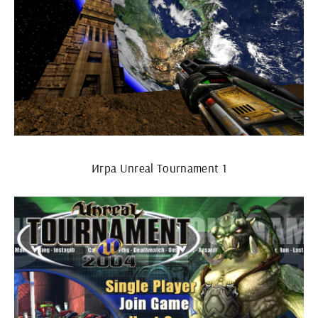
Игра Unreal Tournament 1