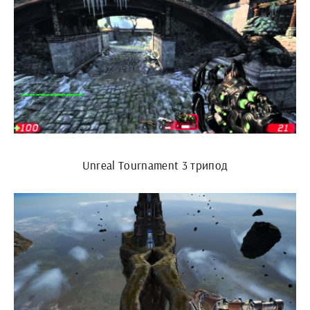
Unreal Tournament 3 трипод