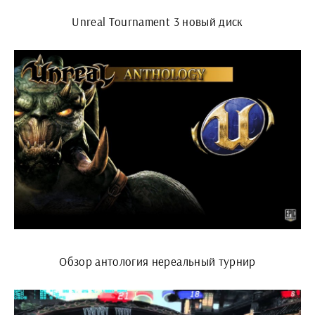
Unreal Tournament 3 новый диск
Обзор антология нереальный турнир