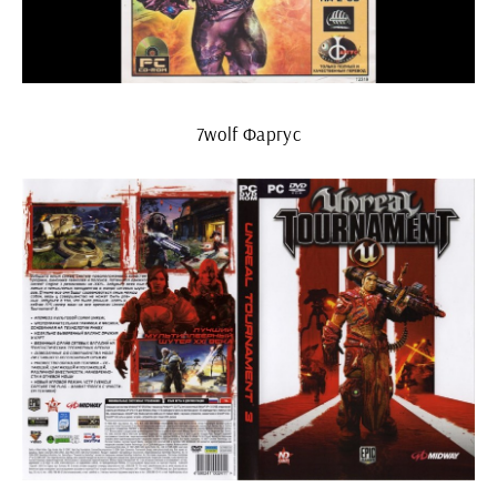
7wolf Фаргус