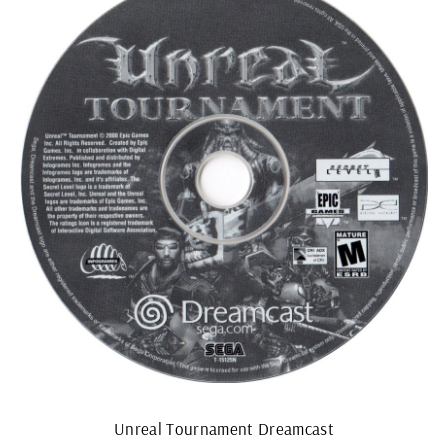
Unreal Tournament Dreamcast