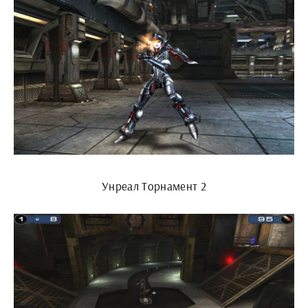
Унреал Торнамент 2